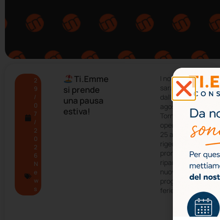
Ti.Emme
I nostri uffici
2
saranno chiusi
si prende
9
dall’11 al 22
/
una pausa
0
agosto 2026.
estiva!
7
Torneremo
/
operativi lunedì
2
25 agosto,
0
rigenerati e
2
pronti a
6
ripartire con
N
nuove idee e
e
w
progetti. Buone
s
ferie a tutti!