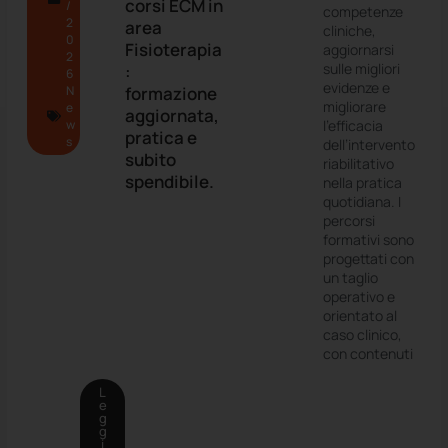
corsi ECM in
/
competenze
2
area
cliniche,
0
Fisioterapia
aggiornarsi
2
sulle migliori
:
6
evidenze e
N
formazione
migliorare
e
aggiornata,
w
l’efficacia
pratica e
s
dell’intervento
subito
riabilitativo
spendibile.
nella pratica
quotidiana. I
percorsi
formativi sono
progettati con
un taglio
operativo e
orientato al
caso clinico,
con contenuti
L
e
g
g
i