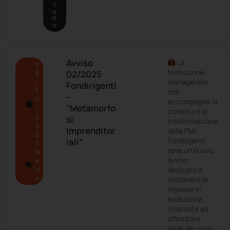
t
u
tt
o
Avviso
La
0
formazione
02/2025
6
manageriale
/
Fondirigenti
1
che
–
0
accompagna la
“Metamorfo
/
crescita e la
2
si
trasformazione
0
Imprenditor
delle PMI.
2
Fondirigenti
iali”
5
apre un nuovo
N
Avviso
e
w
dedicato a
s
sostenere le
imprese in
evoluzione,
chiamate ad
affrontare
sfide decisive