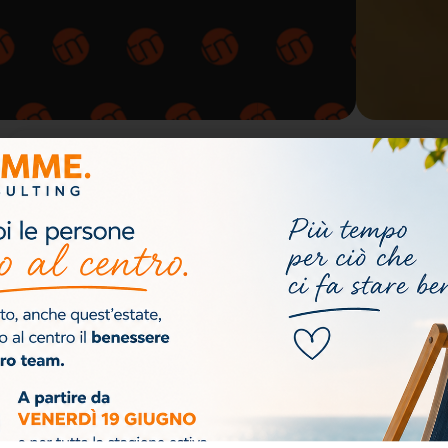
Al via il 4
Il 4 agosto
2
prenderà
agosto il
9
ufficialmente il
/
nuovo
0
via il nuovo
Corso
7
Corso A.S.A. –
A.S.A.
/
Ausiliario Socio
2
Ausiliario
Assistenziale,
0
Socio
realizzato in
2
collaborazione
Assistenzia
6
con Gruppo Le
N
le a tariffa
Residenze –
e
agevolata
w
Varese. Il
s
percorso
formativo si
svolgerà
presso la RSA