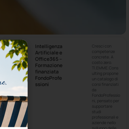
Intelligenza
Cresci con
3
competenze
Artificiale e
0
concrete. A
/
Office365 –
0
costo zero.
Formazione
6
TI.EMME.Cons
finanziata
/
ulting propone
2
FondoProfe
un catalogo di
0
ssioni
corsi finanziati
2
da
6
FondoProfessio
N
ni, pensato per
e
w
supportare
s
studi
professionali e
aziende nello
sviluppo delle