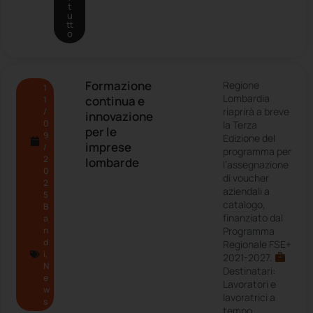
t
u
tt
o
Formazione
Regione
1
Lombardia
continua e
1
riaprirà a breve
/
innovazione
0
la Terza
per le
9
Edizione del
imprese
/
programma per
2
lombarde
l’assegnazione
0
di voucher
2
aziendali a
5
catalogo,
B
finanziato dal
a
n
Programma
d
Regionale FSE+
i
,
2021-2027.
N
Destinatari:
e
Lavoratori e
w
lavoratrici a
s
tempo