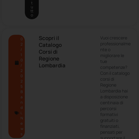
t
u
tt
o
Scopri il
Vuoi crescere
0
professionalme
Catalogo
2
nte o
/
Corsi di
1
migliorare le
Regione
0
tue
Lombardia
/
competenze?
2
Con il catalogo
0
corsi di
2
Regione
5
Lombardia hai
B
a disposizione
a
n
centinaia di
d
percorsi
i
,
formativi
N
gratuiti o
e
finanziati,
w
pensati per
s
supportare il