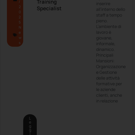
Training
/
inserire
2
Specialist
all’interno dello
0
staff a tempo
2
pieno.
5
L’ambiente di
N
lavoro è
e
w
giovane,
s
informale,
dinamico.
Principali
Mansioni:
Organizzazione
e Gestione
delle attività
formative per
le aziende
clienti, anche
in relazione
L
e
g
g
i