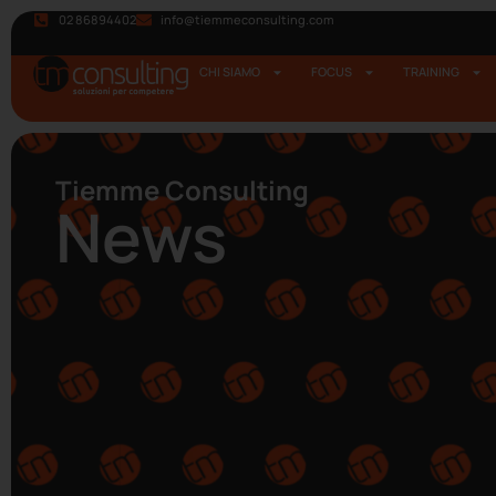
02 86894402
info@tiemmeconsulting.com
CHI SIAMO
FOCUS
TRAINING
Tiemme Consulting
News