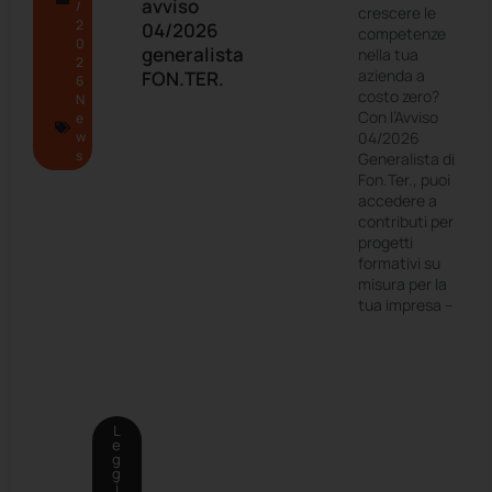
avviso
/
crescere le
2
04/2026
competenze
0
generalista
nella tua
2
azienda a
FON.TER.
6
costo zero?
N
Con l’Avviso
e
w
04/2026
s
Generalista di
Fon.Ter., puoi
accedere a
contributi per
progetti
formativi su
misura per la
tua impresa –
L
e
g
g
i