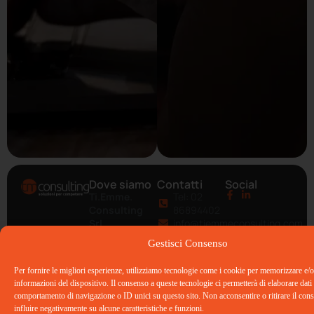
Dove siamo
Contatti
Social
Ti.Emme.
Tel: 02
Consulting
86894402
Srl
info@tiemmeconsulting.com
Via Privata
Gestisci Consenso
Guido Capelli,
12 – 20126
Per fornire le migliori esperienze, utilizziamo tecnologie come i cookie per memorizzare e/o
Milano
informazioni del dispositivo. Il consenso a queste tecnologie ci permetterà di elaborare dati
comportamento di navigazione o ID unici su questo sito. Non acconsentire o ritirare il co
influire negativamente su alcune caratteristiche e funzioni.