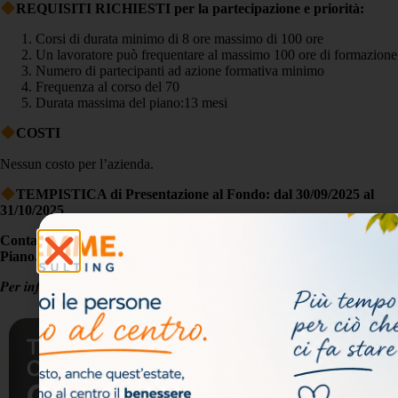
REQUISITI RICHIESTI per la partecipazione e priorità:
Corsi di durata minimo di 8 ore massimo di 100 ore
Un lavoratore può frequentare al massimo 100 ore di formazione
Numero di partecipanti ad azione formativa minimo
Frequenza al corso del 70
Durata massima del piano:13 mesi
COSTI
Nessun costo per l’azienda.
TEMPISTICA di Presentazione al Fondo: dal 30/09/2025 al
31/10/2025
Contattaci quanto prima per capire la fattibilità di adesione al
Piano.
𝑷𝒆𝒓 𝒊𝒏𝒇𝒐𝒓𝒎𝒂𝒛𝒊𝒐𝒏i 𝒔𝒄𝒓𝒊𝒗𝒆𝒓𝒆 𝒂 𝒎𝒊𝒄𝒉𝒆𝒍𝒂.𝒕𝒖𝒊𝒂@𝒕𝒊𝒆𝒎𝒎𝒆𝒄𝒐𝒏𝒔𝒖𝒍𝒕𝒊𝒏𝒈.𝒄𝒐𝒎
Ti. Emme.
Iscriviti alla
Consulting
nostra
Contattaci