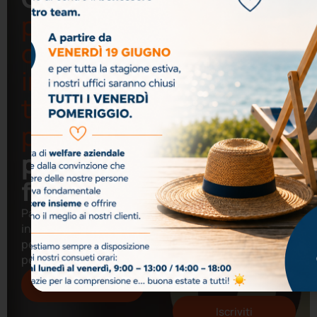
newslet
per
costruire
Resta aggiornato
su corsi, bandi e
insieme il
novità dal mondo
tuo
Tiemme
prossimo
Consulting.
progetto
formativo
Parliamo di crescita,
Acconsento al
innovazione e
trattamento dei miei dati
persone: il tuo
personali ai sensi del GDPR
per l’invio della newsletter.
percorso inizia da qui.
Ho letto e accetto la
Privacy
Policy
Contatti
Iscriviti