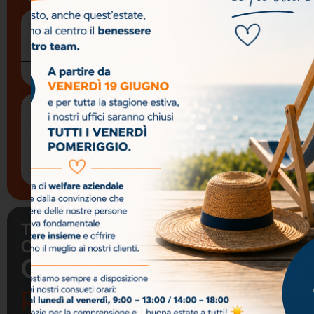
FONDIMPRESA COMPETENZE DI BASE – Aperte
le adesioni per la IV SCADENZA
25 Maggio 2026
Le competenze manageriali sono oggi uno dei
principali moltiplicatori di competitività per le
imprese.
18 Marzo 2026
Ti. Emme.
Iscriviti alla
Consulting
nostra
Contattaci
newslet
per