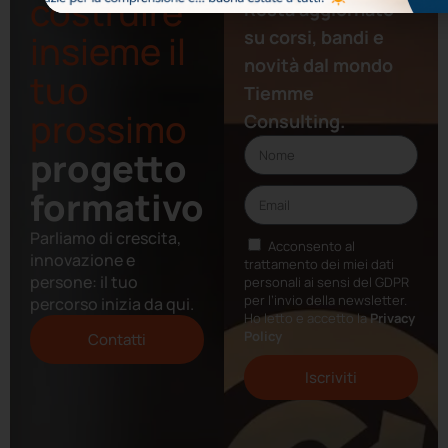
costruire
Resta aggiornato
su corsi, bandi e
insieme il
novità dal mondo
tuo
Tiemme
prossimo
Consulting.
progetto
formativo
Parliamo di crescita,
Acconsento al
innovazione e
trattamento dei miei dati
persone: il tuo
personali ai sensi del GDPR
per l’invio della newsletter.
percorso inizia da qui.
Ho letto e accetto la
Privacy
Policy
Contatti
Iscriviti