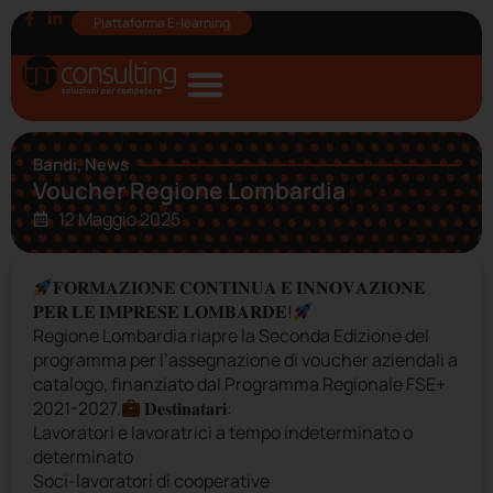
Piattaforma E-learning
Bandi
,
News
Voucher Regione Lombardia
12 Maggio 2025
𝐅𝐎𝐑𝐌𝐀𝐙𝐈𝐎𝐍𝐄 𝐂𝐎𝐍𝐓𝐈𝐍𝐔𝐀 𝐄 𝐈𝐍𝐍𝐎𝐕𝐀𝐙𝐈𝐎𝐍𝐄
𝐏𝐄𝐑 𝐋𝐄 𝐈𝐌𝐏𝐑𝐄𝐒𝐄 𝐋𝐎𝐌𝐁𝐀𝐑𝐃𝐄!
Regione Lombardia riapre la Seconda Edizione del
programma per l’assegnazione di voucher aziendali a
catalogo, finanziato dal Programma Regionale FSE+
2021-2027.
𝐃𝐞𝐬𝐭𝐢𝐧𝐚𝐭𝐚𝐫𝐢:
Lavoratori e lavoratrici a tempo indeterminato o
determinato
Soci-lavoratori di cooperative