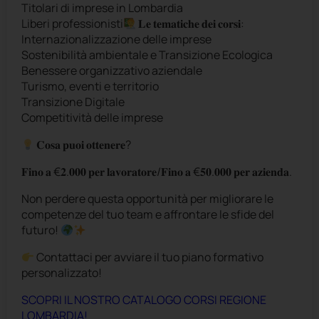
Titolari di imprese in Lombardia
Liberi professionisti
𝐋𝐞 𝐭𝐞𝐦𝐚𝐭𝐢𝐜𝐡𝐞 𝐝𝐞𝐢 𝐜𝐨𝐫𝐬𝐢:
Internazionalizzazione delle imprese
Sostenibilità ambientale e Transizione Ecologica
Benessere organizzativo aziendale
Turismo, eventi e territorio
Transizione Digitale
Competitività delle imprese
𝐂𝐨𝐬𝐚 𝐩𝐮𝐨𝐢 𝐨𝐭𝐭𝐞𝐧𝐞𝐫𝐞?
𝐅𝐢𝐧𝐨 𝐚 €𝟐.𝟎𝟎𝟎 𝐩𝐞𝐫 𝐥𝐚𝐯𝐨𝐫𝐚𝐭𝐨𝐫𝐞/𝐅𝐢𝐧𝐨 𝐚 €𝟓𝟎.𝟎𝟎𝟎 𝐩𝐞𝐫 𝐚𝐳𝐢𝐞𝐧𝐝𝐚.
Non perdere questa opportunità per migliorare le
competenze del tuo team e affrontare le sfide del
futuro!
Contattaci per avviare il tuo piano formativo
personalizzato!
SCOPRI IL NOSTRO CATALOGO CORSI REGIONE
LOMBARDIA!