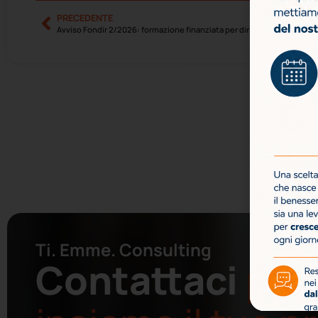
PRECEDENTE
Avviso Fondir 2/2026: formazione finanziata per dirigenti del terziario
Ti. Emme. Consulting
Contattaci
per 