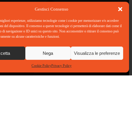
Gestisci Consenso
 migliori esperienze, utilizziamo tecnologie come i cookie per memorizzare e/o accedere
oni del dispositivo. Il consenso a queste tecnologie ci permetterà di elaborare dati come il
di navigazione o ID unici su questo sito. Non acconsentire o ritirare il consenso può
vamente su alcune caratteristiche e funzioni.
cetta
Nega
Visualizza le preferenze
Cookie Policy
Privacy Policy