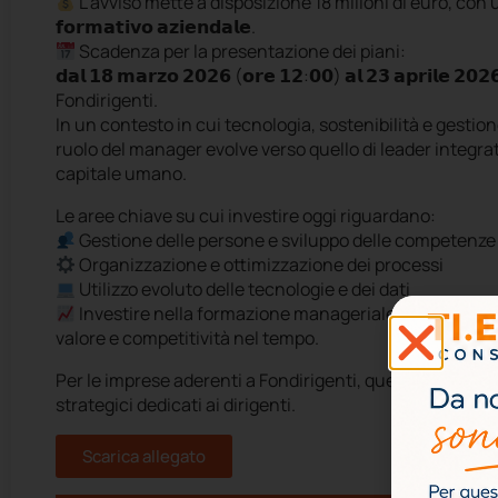
L’avviso mette a disposizione 18 milioni di euro, co
𝗳𝗼𝗿𝗺𝗮𝘁𝗶𝘃𝗼
𝗮𝘇𝗶𝗲𝗻𝗱𝗮𝗹𝗲
.
Scadenza per la presentazione dei piani:
𝗱𝗮𝗹
𝟭𝟴
𝗺𝗮𝗿𝘇𝗼
𝟮𝟬𝟮𝟲
(
𝗼𝗿𝗲
𝟭𝟮
:
𝟬𝟬
)
𝗮𝗹
𝟮𝟯
𝗮𝗽𝗿𝗶𝗹𝗲
𝟮𝟬𝟮
Fondirigenti.
In un contesto in cui tecnologia, sostenibilità e gesti
ruolo del manager evolve verso quello di leader integrat
capitale umano.
Le aree chiave su cui investire oggi riguardano:
Gestione delle persone e sviluppo delle competenze
Organizzazione e ottimizzazione dei processi
Utilizzo evoluto delle tecnologie e dei dati
Investire nella formazione manageriale significa raff
valore e competitività nel tempo.
Per le imprese aderenti a Fondirigenti, questa è una co
strategici dedicati ai dirigenti.
Scarica allegato