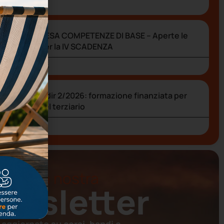
3 Luglio 2026
FONDIMPRESA COMPETENZE DI BASE – Aperte le
adesioni per la IV SCADENZA
25 Maggio 2026
Avviso Fondir 2/2026: formazione finanziata per
dirigenti del terziario
18 Marzo 2026
iviti alla nostra
ewsletter