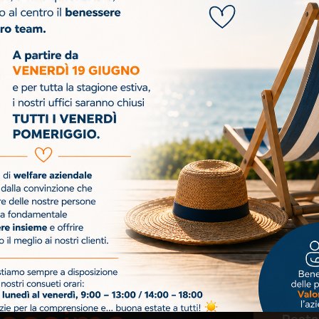
SUCCESSIVO
FONDIMPRESA COMPETENZE DI BASE – Aperte le adesioni per la IV SCADENZA
Iscr
costruire
n