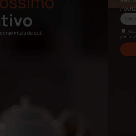
prossimo
Resta
novit
tivo
Acco
corso inizia da qui.
per l’inv