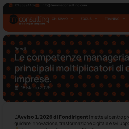
02 86894402
info@tiemmeconsulting.com
CHI SIAMO
FOCUS
TRAINING
Bandi
Le competenze managerial
principali moltiplicatori di
imprese.
18 Marzo 2026
L’
𝗔𝘃𝘃𝗶𝘀𝗼
𝟭
/
𝟮𝟬𝟮𝟲
𝗱𝗶
𝗙𝗼𝗻𝗱𝗶𝗿𝗶𝗴𝗲𝗻𝘁𝗶
mette al centro pr
guidare innovazione, trasformazione digitale e svilupp