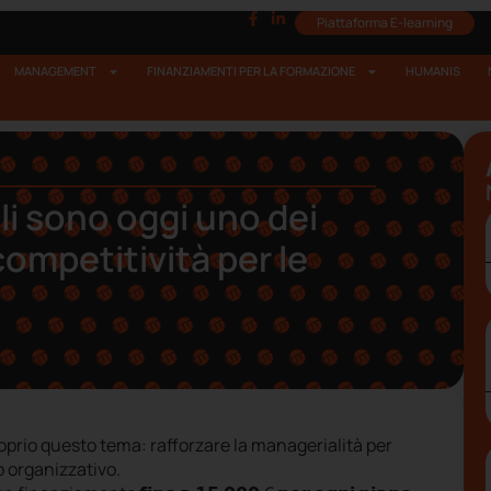
Piattaforma E-learning
MANAGEMENT
FINANZIAMENTI PER LA FORMAZIONE
HUMANIS
i sono oggi uno dei
 competitività per le
oprio questo tema: rafforzare la managerialità per
o organizzativo.