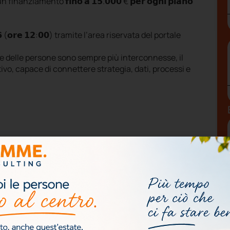
n un finanziamento
𝗳𝗶𝗻𝗼
𝗮
𝟭𝟱
.
𝟬𝟬𝟬
€
𝗽𝗲𝗿
𝗼𝗴𝗻𝗶
𝗽𝗶𝗮𝗻𝗼

(
𝗼𝗿𝗲
𝟭𝟮
:
𝟬𝟬
) tramite l’area riservata del portale
one delle persone sono sempre più interconnesse, il
ivo, capace di connettere strategia, dati, processi e
orzare la capacità delle organizzazioni di creare
ncreta opportunità per progettare percorsi formativi