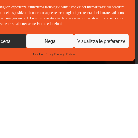
 migliori esperienze, utilizziamo tecnologie come i cookie per memorizzare e/o accedere
oni del dispositivo. Il consenso a queste tecnologie ci permetterà di elaborare dati come il
di navigazione o ID unici su questo sito. Non acconsentire o ritirare il consenso può
vamente su alcune caratteristiche e funzioni.
cetta
Nega
Visualizza le preferenze
Cookie Policy
Privacy Policy