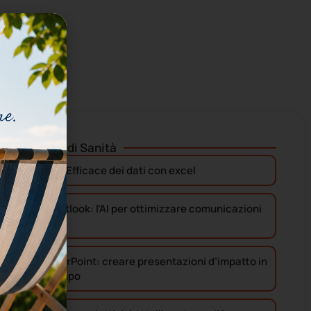
Altri corsi di
Sanità
Gestione Efficace dei dati con excel
Smart Outlook: l’AI per ottimizzare comunicazioni
e tempo
AI & PowerPoint: creare presentazioni d’impatto in
meno tempo