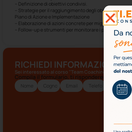
– Definizione di obiettivi condivisi.
– Strategie per il raggiungimento degli obiettivi organiz
Piano di Azione e Implementazione
– Elaborazione di azioni concrete per migliorare la pe
– Follow-up e strumenti per monitorare i progressi.
RICHIEDI INFORMAZIONI
Sei interessato al corso "Team Coaching Organizza
Compila il formulario, ti risponderemo al più p