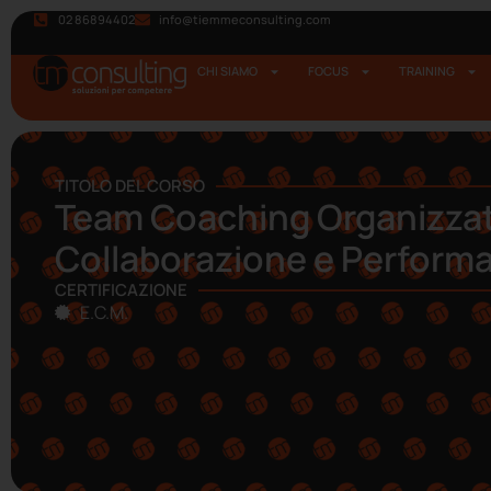
02 86894402
info@tiemmeconsulting.com
CHI SIAMO
FOCUS
TRAINING
TITOLO DEL CORSO
Team Coaching Organizzat
Collaborazione e Perform
CERTIFICAZIONE
E.C.M.