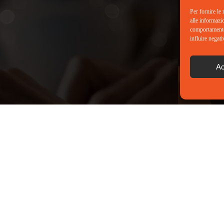
Per fornire le
alle informazi
comportamento 
influire negati
Ac