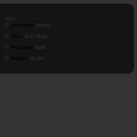
INFO
Sanità
CATALOGO:
Soft Skills
AREA:
Aula
FRUIZIONE:
16 ore
DURATA: