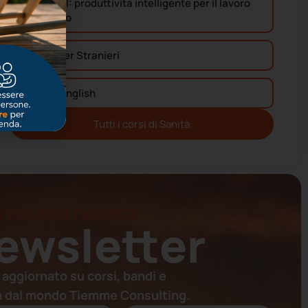
Office & AI: produttività intelligente per il lavoro
quotidiano
Italiano per Stranieri
Medical English
Tutti i corsi di
Sanità
iviti alla nostra
ewsletter
 aggiornato su corsi, bandi e
à dal mondo Tiemme Consulting.