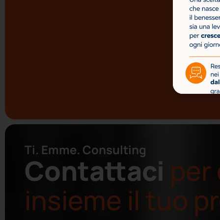
Ti. Emme. Consulting
Contattaci
per 
insieme il tuo 