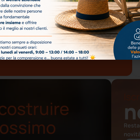
Iscr
costruire
n
prossimo
Resta
novit