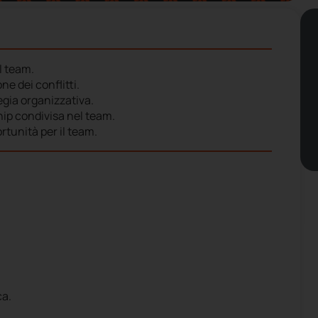
l team.
e dei conflitti.
tegia organizzativa.
hip condivisa nel team.
rtunità per il team.
ca.