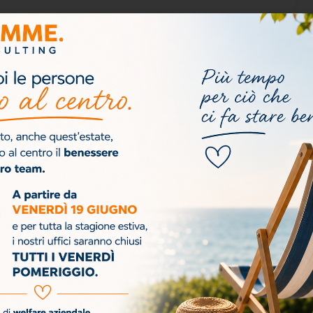
zativi.
rformance del team.
tivo: Potenziare Collaborazione e Performance"?
resto!
Acconsento al
Invia
trattamento dei miei
dati personali ai sensi
del GDPR per l’invio della
newsletter. Ho letto e
accetto la
Privacy
Policy