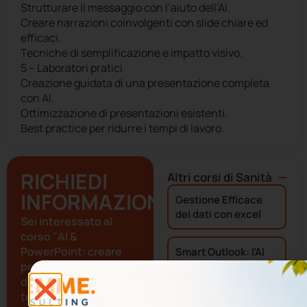
Strutturare il messaggio con l’aiuto dell’AI.
Creare narrazioni coinvolgenti con slide chiare ed
efficaci.
Tecniche di semplificazione e impatto visivo.
5 – Laboratori pratici
Creazione guidata di una presentazione completa
con AI.
Ottimizzazione di presentazioni esistenti.
Best practice per ridurre i tempi di lavoro.
RICHIEDI
Altri corsi di
Sanità
INFORMAZIONI
Gestione Efficace
dei dati con excel
Sei interessato al
corso "AI &
PowerPoint: creare
Smart Outlook: l’AI
presentazioni
per ottimizzare
comunicazioni e
d’impatto in meno
tempo
tempo"?