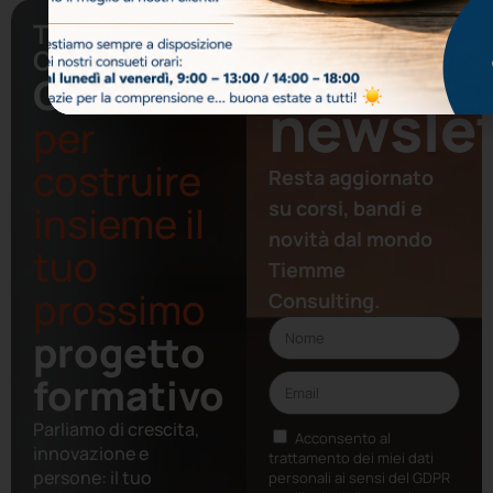
Ti. Emme.
Iscriviti alla
Consulting
nostra
Contattaci
newslet
per
costruire
Resta aggiornato
su corsi, bandi e
insieme il
novità dal mondo
tuo
Tiemme
prossimo
Consulting.
progetto
formativo
Parliamo di crescita,
Acconsento al
innovazione e
trattamento dei miei dati
persone: il tuo
personali ai sensi del GDPR