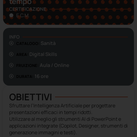
tempo
CERTIFICAZIONE
E.C.M.
INFO
Sanità
CATALOGO:
Digital Skills
AREA:
Aula / Online
FRUIZIONE:
16 ore
DURATA:
OBIETTIVI
Sfruttare l’Intelligenza Artificiale per progettare
presentazioni efficaci in tempi ridotti.
Utilizzare al meglio gli strumenti AI di PowerPoint e
applicazioni integrate (Copilot, Designer, strumenti di
generazione immagini e testi).