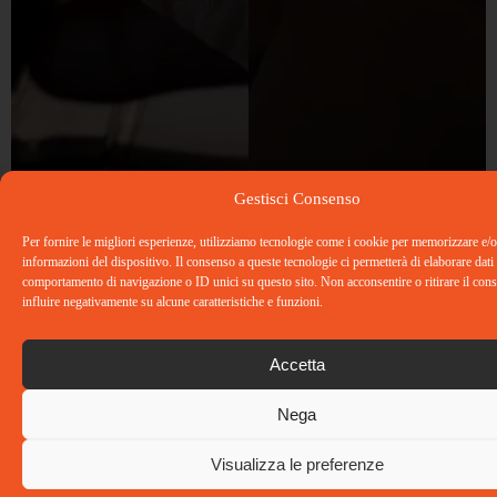
Gestisci Consenso
Per fornire le migliori esperienze, utilizziamo tecnologie come i cookie per memorizzare e/o
informazioni del dispositivo. Il consenso a queste tecnologie ci permetterà di elaborare dati
comportamento di navigazione o ID unici su questo sito. Non acconsentire o ritirare il co
influire negativamente su alcune caratteristiche e funzioni.
Accetta
Nega
Dove siamo
Contatti
Social
Ti.Emme.
Tel: 02
Visualizza le preferenze
Consulting
86894402