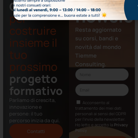
nostra
Contattaci
newslet
per
costruire
Resta aggiornato
su corsi, bandi e
insieme il
novità dal mondo
tuo
Tiemme
prossimo
Consulting.
progetto
formativo
Parliamo di crescita,
Acconsento al
innovazione e
trattamento dei miei dati
persone: il tuo
personali ai sensi del GDPR
per l’invio della newsletter.
percorso inizia da qui.
Ho letto e accetto la
Privacy
Policy
Contatti