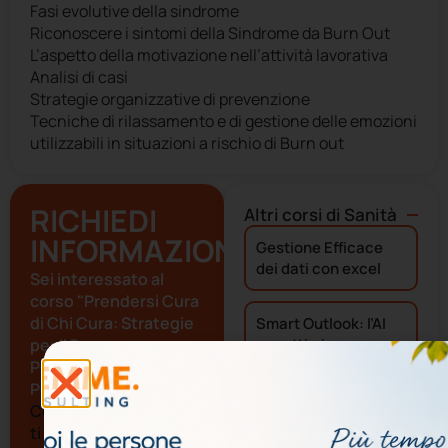
Fasi evolutive della sindrome
Riconoscere i sintomi della Sindrome da Burn Out
L’aspetto della motivazione nell’attività lavorativa
Analisi di casi
Strategie organizzative di prevenzione
Tecniche di rilassamento e di gestione delle emozioni
utilizzabili in situazioni a rischio di Burn out
RICHIEDI
Altri corsi di
Sanità
INFORMAZIONI
Gestione Efficace
dei dati con excel
Sei interessato al
corso "Prendersi Cura
di Chi Cura: Strategie
Smart Outlook: l’AI
per il Benessere
per ottimizzare
comunicazioni e
Professionale e
tempo
Personale"?
Compila il formulario,
ti risponderemo al più
AI & PowerPoint: