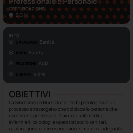
Professionale e Personale
CERTIFICAZIONE
E.C.M.
INFO
Sanità
CATALOGO:
Safety
AREA:
Aula
FRUIZIONE:
4 ore
DURATA:
OBIETTIVI
La Sindrome da Burn Out è l’esito patologico di un
processo stressogeno che colpisce le persone che
esercitano professioni d’aiuto, quali medici,
infermieri, psicologi e operatori socio sanitari,
qualora queste non rispondano in maniera adeguata