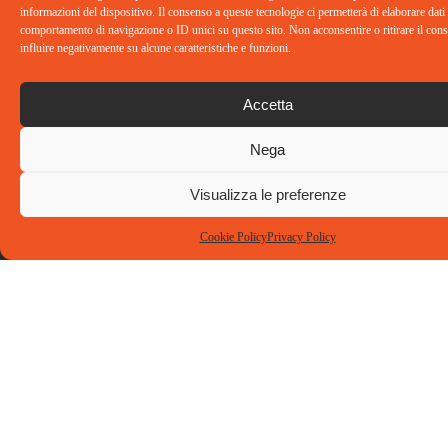
informazioni del dispositivo. Il consenso a queste tecnologie ci permetterà di elaborare dati
comportamento di navigazione o ID unici su questo sito. Non acconsentire o ritirare il co
influire negativamente su alcune caratteristiche e funzioni.
Accetta
Nega
Visualizza le preferenze
Dove siamo
Contatti
Social
Cookie Policy
Privacy Policy
Ti.Emme.
Tel: 02
Consulting
86894402
Srl
info@tiemmeconsulting.com
Via Privata
Guido Capelli,
12 – 20126
Milano
© 2025 Tiemme Consulting S.r.l. Tutti i diritti riservati
Capitale