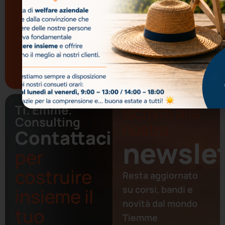
l’invio della
newsletter.
Italiano per Stranieri
Ho letto e
accetto la
Privacy
Medical English
Policy
Tutti i corsi di
Sanità
Ti. Emme.
Iscriviti alla
Consulting
nostra
Contattaci
newslet
per
costruire
Resta aggiornato
su corsi, bandi e
insieme il
novità dal mondo
tuo
Tiemme