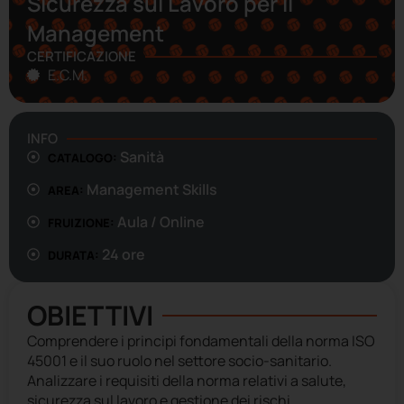
Sicurezza sul Lavoro per il
Management
CERTIFICAZIONE
E.C.M.
INFO
Sanità
CATALOGO:
Management Skills
AREA:
Aula / Online
FRUIZIONE:
24 ore
DURATA:
OBIETTIVI
Comprendere i principi fondamentali della norma ISO
45001 e il suo ruolo nel settore socio-sanitario.
Analizzare i requisiti della norma relativi a salute,
sicurezza sul lavoro e gestione dei rischi.