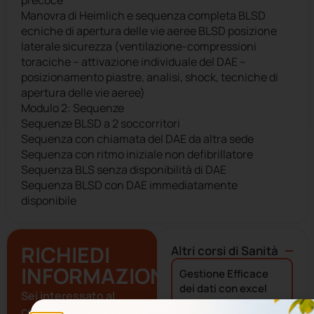
precoce
Manovra di Heimlich e sequenza completa BLSD
ecniche di apertura delle vie aeree BLSD posizione
laterale sicurezza (ventilazione-compressioni
toraciche – attivazione individuale del DAE –
posizionamento piastre, analisi, shock, tecniche di
apertura delle vie aeree)
Modulo 2: Sequenze
Sequenze BLSD a 2 soccorritori
Sequenza con chiamata del DAE da altra sede
Sequenza con ritmo iniziale non defibrillatore
Sequenza BLS senza disponibilità di DAE
Sequenza BLSD con DAE immediatamente
disponibile
RICHIEDI
Altri corsi di
Sanità
INFORMAZIONI
Gestione Efficace
dei dati con excel
Sei interessato al
corso "B.L.S.D. Basic