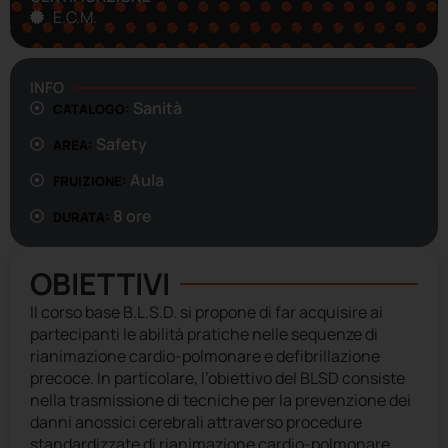
E.C.M.
INFO
Sanità
CATALOGO:
Safety
AREA:
Aula
FRUIZIONE:
8 ore
DURATA:
OBIETTIVI
Il corso base B.L.S.D. si propone di far acquisire ai
partecipanti le abilità pratiche nelle sequenze di
rianimazione cardio-polmonare e defibrillazione
precoce. In particolare, l’obiettivo del BLSD consiste
nella trasmissione di tecniche per la prevenzione dei
danni anossici cerebrali attraverso procedure
standardizzate di rianimazione cardio-polmonare