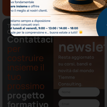
Tutti i corsi di
Sanità
Ti. Emme.
Iscriviti alla
Consulting
nostra
Contattaci
newslet
per
costruire
Resta aggiornato
su corsi, bandi e
insieme il
novità dal mondo
tuo
Tiemme
prossimo
Consulting.
progetto
formativo