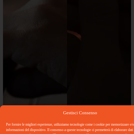
Gestisci Consenso
Per fornire le migliori esperienze, utilizziamo tecnologie come i cookie per memorizzare e/o
informazioni del dispositivo. Il consenso a queste tecnologie ci permetterà di elaborare dati