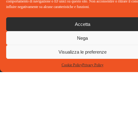
comportamento di navigazione o ID unici su questo sito. Non acconsentire o ritirare il co
influire negativamente su alcune caratteristiche e funzioni.
Accetta
Nega
Visualizza le preferenze
Dove siamo
Contatti
Social
Cookie Policy
Privacy Policy
Ti.Emme.
Tel: 02
Consulting
86894402
Srl
info@tiemmeconsulting.com
Via Privata
Guido Capelli,
12 – 20126
Milano
© 2025 Tiemme Consulting S.r.l. Tutti i diritti riservati
Capitale
sociale: 25.000,00 € i.v.
P.I./C.F. 09085290964 | COD. FATTURA
ELETTRONICA – M5UXCR1 |