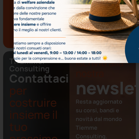
Italiano per Stranieri
Privacy
Policy
Medical English
Tutti i corsi di
Sanità
Ti. Emme.
Iscriviti alla
Consulting
nostra
Contattaci
newslet
per
costruire
Resta aggiornato
su corsi, bandi e
insieme il
novità dal mondo
tuo
Tiemme
prossimo
Consulting.