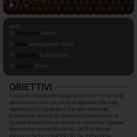
E.C.M.
INFO
Sanità
CATALOGO:
Management Skills
AREA:
Aula / Online
FRUIZIONE:
16 ore
DURATA:
OBIETTIVI
Il corso sull’esecuzione degli audit interni in ambito
sanitario fornisce conoscenze approfondite sugli
aspetti pratici riguardanti la preparazione del
processo di verifica del Sistema di Gestione per la
Qualità delle strutture sanitarie, così come regolato
dalla nuova norma UNI EN ISO 19011:2018 e dal
Rapporto Tecnico SINCERT RT 04, fornendo le