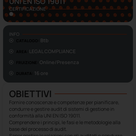
UNI EN ISO 19011
CERTIFICAZIONE
INFO
Btb
CATALOGO:
LEGAL COMPLIANCE
AREA:
Online/Presenza
FRUIZIONE:
16 ore
DURATA:
OBIETTIVI
Fornire conoscenze e competenze per pianificare,
condurre e gestire audit di sistemi di gestione in
conformità alla UNI EN ISO 19011.
Comprendere i principi, le fasi e le metodologie alla
base del processo di audit.
Saper gestire le relazioni con gli auditati e condurre