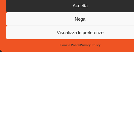
Accetta
Nega
Visualizza le preferenze
Cookie Policy
Privacy Policy
Dove siamo
Contatti
Social
Ti.Emme.
Tel: 02
Consulting
86894402
Srl
info@tiemmeconsulting.com
Via Privata
Guido Capelli,
12 – 20126
Milano
© 2025 Tiemme Consulting S.r.l. Tutti i diritti riservati
Capitale