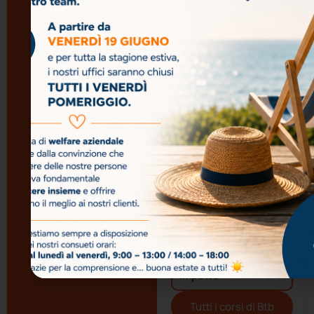
al
riduzione degli
trattamento
sprechi: l’impatto
dei miei dati
delle prestazioni
personali ai
aziendali
sensi del
sull’ecosistema
GDPR per
l’invio della
newsletter.
Contabilità Corso
Ho letto e
Avanzato
accetto la
Privacy
Policy
Contabilità Corso
Base
Business Writing
Creativo:
Comunicare con
Efficacia, Stile e
Impatto
Tutti i corsi di
Btb