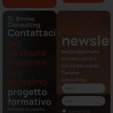
Ti. Emme.
Iscriviti alla
Consulting
nostra
Contattaci
newslet
per
costruire
Resta aggiornato
su corsi, bandi e
insieme il
novità dal mondo
tuo
Tiemme
prossimo
Consulting.
progetto
formativo
Parliamo di crescita,
Acconsento al