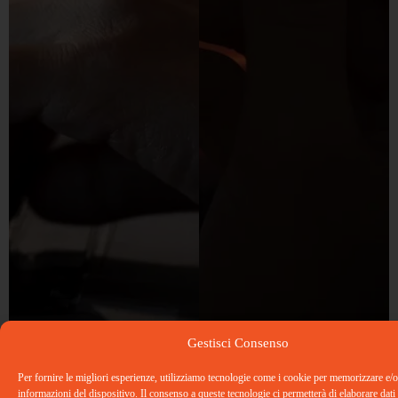
Gestisci Consenso
Per fornire le migliori esperienze, utilizziamo tecnologie come i cookie per memorizzare e/o
informazioni del dispositivo. Il consenso a queste tecnologie ci permetterà di elaborare dati