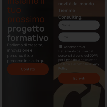
insieme il
novità dal mondo
tuo
Tiemme
prossimo
Consulting.
progetto
formativo
Parliamo di crescita,
Acconsento al
innovazione e
trattamento dei miei dati
persone: il tuo
personali ai sensi del GDPR
per l’invio della newsletter.
percorso inizia da qui.
Ho letto e accetto la
Privacy
Policy
Contatti
Iscriviti