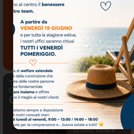
Base
Business Writing
Creativo:
Comunicare con
Efficacia, Stile e
Impatto
Tutti i corsi di
Btb
Ti. Emme.
Iscriviti alla
Consulting
nostra
Contattaci
newslet
per
costruire
Resta aggiornato
su corsi, bandi e