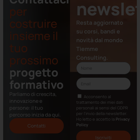
newslet
per
costruire
Resta aggiornato
su corsi, bandi e
insieme il
novità dal mondo
tuo
Tiemme
prossimo
Consulting.
progetto
formativo
Parliamo di crescita,
Acconsento al
innovazione e
trattamento dei miei dati
persone: il tuo
personali ai sensi del GDPR
per l’invio della newsletter.
percorso inizia da qui.
Ho letto e accetto la
Privacy
Policy
Contatti
Iscriviti