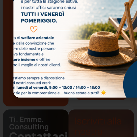
newsletter.
Contabilità Corso
Ho letto e
Avanzato
accetto la
Privacy
Policy
Contabilità Corso
Base
Business Writing
Creativo:
Comunicare con
Efficacia, Stile e
Impatto
Tutti i corsi di
Btb
Ti. Emme.
Iscriviti alla
Consulting
nostra
Contattaci