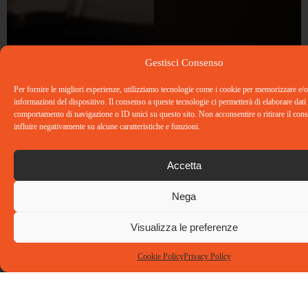
Gestisci Consenso
Per fornire le migliori esperienze, utilizziamo tecnologie come i cookie per memorizzare e/o
informazioni del dispositivo. Il consenso a queste tecnologie ci permetterà di elaborare dati
comportamento di navigazione o ID unici su questo sito. Non acconsentire o ritirare il co
influire negativamente su alcune caratteristiche e funzioni.
Accetta
Dove siamo
Contatti
Social
Nega
Ti.Emme.
Tel: 02
Consulting
86894402
Visualizza le preferenze
Srl
info@tiemmeconsulting.com
Via Privata
Cookie Policy
Privacy Policy
Guido Capelli,
12 – 20126
Milano