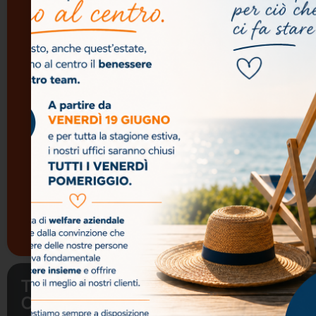
AGGIORNAMENTO
PER ADDETTI
ANTINCENDIO IN
ATTIVITÀ A RISCHIO
BASSO”
CORSO DI
FORMAZIONE PER
ADDETTI
ANTINCENDIO IN
ATTIVITÀ A RISCHIO
ELEVATO”
Tutti i corsi di
Formazione Sicurezza
Ti. Emme.
Iscriviti alla
Consulting
nostra