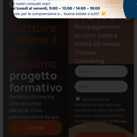
Contattaci
newslet
per
costruire
Resta aggiornato
su corsi, bandi e
insieme il
novità dal mondo
tuo
Tiemme
prossimo
Consulting.
progetto
formativo
Parliamo di crescita,
Acconsento al
innovazione e
trattamento dei miei dati
persone: il tuo
personali ai sensi del GDPR
per l’invio della newsletter.
percorso inizia da qui.
Ho letto e accetto la
Privacy
Policy
Contatti