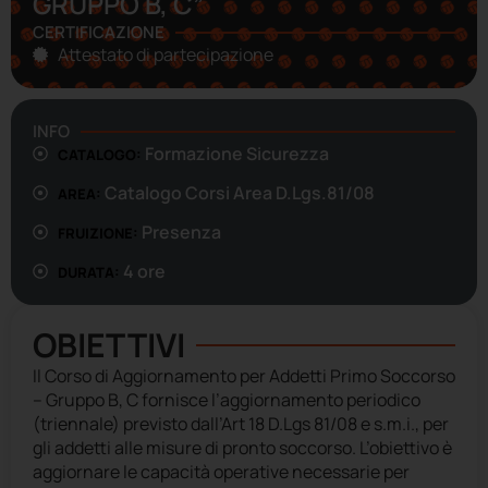
GRUPPO B, C”
CERTIFICAZIONE
Attestato di partecipazione
INFO
Formazione Sicurezza
CATALOGO:
Catalogo Corsi Area D.Lgs.81/08
AREA:
Presenza
FRUIZIONE:
4 ore
DURATA:
OBIETTIVI
Il Corso di Aggiornamento per Addetti Primo Soccorso
– Gruppo B, C fornisce l’aggiornamento periodico
(triennale) previsto dall’Art 18 D.Lgs 81/08 e s.m.i., per
gli addetti alle misure di pronto soccorso. L’obiettivo è
aggiornare le capacità operative necessarie per