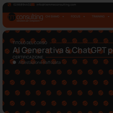
02 86894402
info@tiemmeconsulting.com
CHI SIAMO
FOCUS
TRAINING
TITOLO DEL CORSO
AI Generativa & ChatGPT pe
CERTIFICAZIONE
Attestazione Raffozata