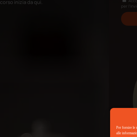
Acco
corso inizia da qui.
per l’inv
Per fornire le
alle informazi