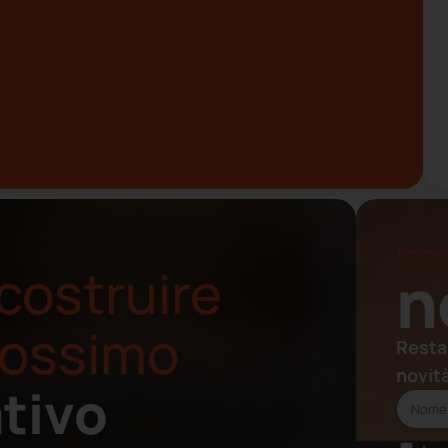
Iscr
costruire
n
prossimo
Resta
novit
tivo