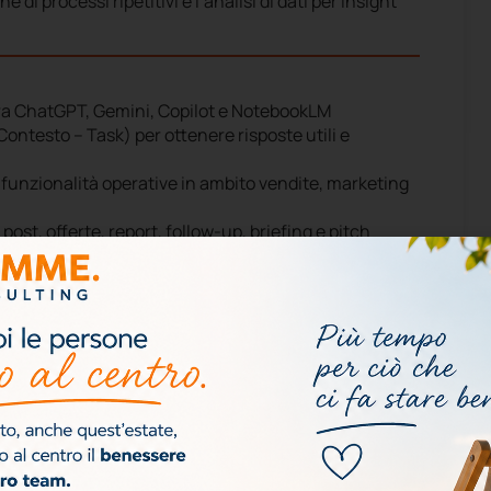
di processi ripetitivi e l’analisi di dati per insight
 tra ChatGPT, Gemini, Copilot e NotebookLM
ntesto – Task) per ottenere risposte utili e
le funzionalità operative in ambito vendite, marketing
ost, offerte, report, follow-up, briefing e pitch
tare documenti aziendali e costruire basi di
ioni rapide e simulazioni di problem solving
ne clienti e supporto interno
ni funzione aziendale
campagna, analisi di mercato e script di vendita
 con: