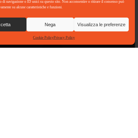
di navigazione o ID unici su questo sito. Non acconsentire o ritirare il consenso può
vamente su alcune caratteristiche e funzioni.
cetta
Nega
Visualizza le preferenze
Cookie Policy
Privacy Policy