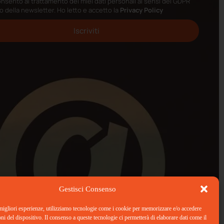
nsento al trattamento dei miei dati personali ai sensi del GDPR
io della newsletter. Ho letto e accetto la
Privacy Policy
Iscriviti
Gestisci Consenso
 migliori esperienze, utilizziamo tecnologie come i cookie per memorizzare e/o accedere
oni del dispositivo. Il consenso a queste tecnologie ci permetterà di elaborare dati come il