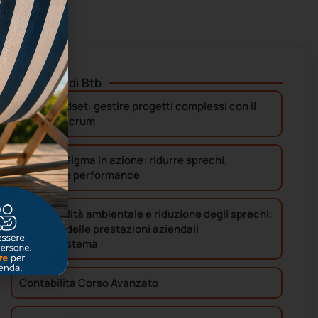
Altri corsi di
Btb
Agile Mindset: gestire progetti complessi con il
modello Scrum
Lean Six Sigma in azione: ridurre sprechi,
migliorare performance
Sostenibilità ambientale e riduzione degli sprechi:
l’impatto delle prestazioni aziendali
sull’ecosistema
Contabilità Corso Avanzato