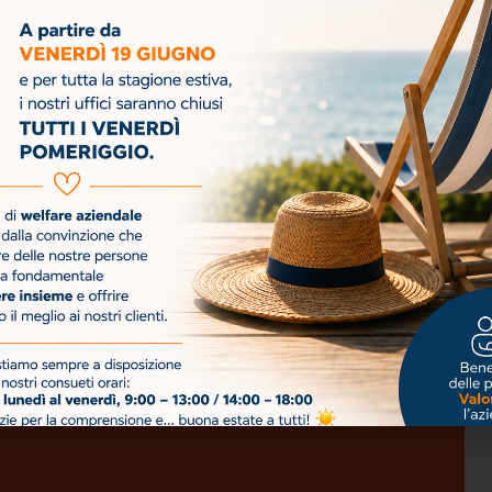
r il Business"?
resto!
Acconsento al
Invia
trattamento dei miei
dati personali ai sensi
del GDPR per l’invio della
newsletter. Ho letto e
accetto la
Privacy
Policy