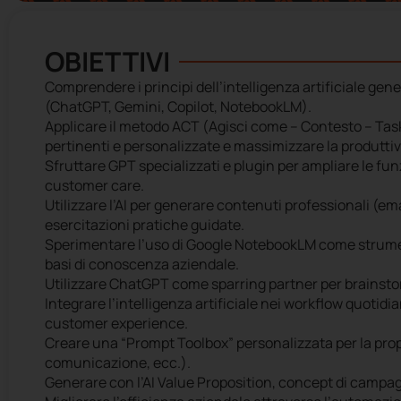
OBIETTIVI
Comprendere i principi dell’intelligenza artificiale gener
(ChatGPT, Gemini, Copilot, NotebookLM).
Applicare il metodo ACT (Agisci come – Contesto – Task
pertinenti e personalizzate e massimizzare la produttiv
Sfruttare GPT specializzati e plugin per ampliare le fu
customer care.
Utilizzare l’AI per generare contenuti professionali (emai
esercitazioni pratiche guidate.
Sperimentare l’uso di Google NotebookLM come strume
basi di conoscenza aziendale.
Utilizzare ChatGPT come sparring partner per brainsto
Integrare l’intelligenza artificiale nei workflow quotid
customer experience.
Creare una “Prompt Toolbox” personalizzata per la prop
comunicazione, ecc.).
Generare con l’AI Value Proposition, concept di campagn