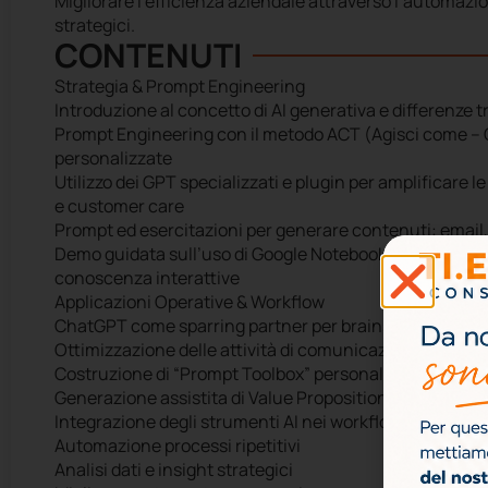
Migliorare l’efficienza aziendale attraverso l’automazione 
strategici.
CONTENUTI
Strategia & Prompt Engineering
Introduzione al concetto di AI generativa e differenze
Prompt Engineering con il metodo ACT (Agisci come – Co
personalizzate
Utilizzo dei GPT specializzati e plugin per amplificare 
e customer care
Prompt ed esercitazioni per generare contenuti: email, p
Demo guidata sull’uso di Google NotebookLM per consul
conoscenza interattive
Applicazioni Operative & Workflow
ChatGPT come sparring partner per brainstorming, decis
Ottimizzazione delle attività di comunicazione, relazio
Costruzione di “Prompt Toolbox” personalizzate per og
Generazione assistita di Value Proposition, concept di 
Integrazione degli strumenti AI nei workflow quotidiani
Automazione processi ripetitivi
Analisi dati e insight strategici