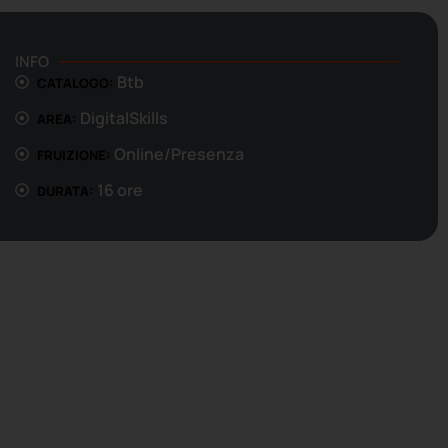
INFO
Btb
CATALOGO:
DigitalSkills
AREA:
Online/Presenza
FRUIZIONE:
16 ore
DURATA: