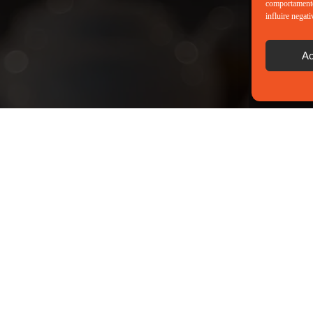
comportamento 
influire negati
Ac