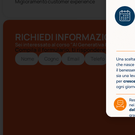
Miglioramento customer experience
RICHIEDI INFORMAZIONI
Sei interessato al corso "AI Generativa & ChatGPT pe
Compila il formulario, ti risponderemo al più p